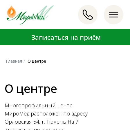
Записаться на приём
Записаться на приём
LET'S GO!
LET'S GO!
Главная
/
О центре
О центре
Многопрофильный центр
МироМед расположен по адресу
Орловская 54, г. Тюмень На 7
этажах здания клиники