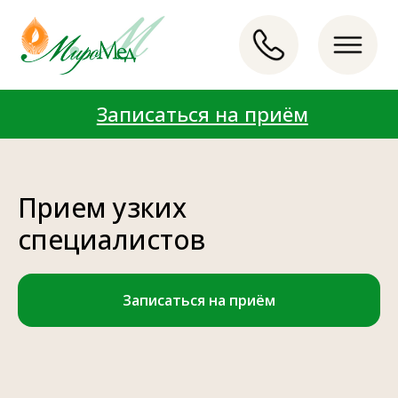
Записаться на приём
Записаться на приём
LET'S GO!
LET'S GO!
Прием узких
специалистов
Записаться на приём