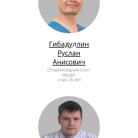
Гибаду
л
лин
Руслан
Анисович
Оториноларинголог-
хирург,
стаж 26 лет