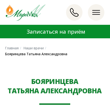
Записаться на приём
Записаться на приём
LET'S GO!
LET'S GO!
Главная
/
Наши врачи
/
Бояринцева Татьяна Александровна
БОЯРИНЦЕВА
ТАТЬЯНА АЛЕКСАНДРОВНА
Психолог