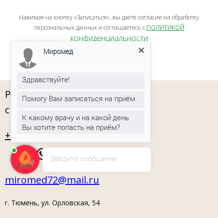
Нажимая на кнопку «Записаться», вы даете согласие на обработку
политикой
персональных данных и соглашаетесь c
конфиденциальности
Миромед
Здравствуйте!
Работаем без выходных
Помогу Вам записаться на приём
с 08:00 - 20:00
К какому врачу и на какой день
Вы хотите попасть на приём?
+7 (3452) 560 900
Введите сообщение
miromed72@mail.ru
г. Тюмень, ул. Орловская, 54