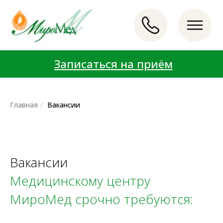
Записаться на приём
Записаться на приём
LET'S GO!
LET'S GO!
Главная
/
Вакансии
Вакансии
Медицинскому центру
МироМед срочно требуются: