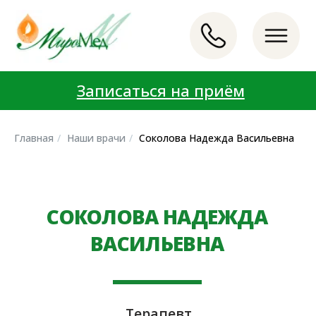
Записаться на приём
Записаться на приём
LET'S GO!
LET'S GO!
Главная
/
Наши врачи
/
Соколова Надежда Васильевна
СОКОЛОВА НАДЕЖДА
ВАСИЛЬЕВНА
Терапевт