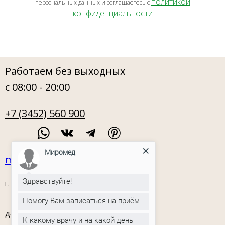
политикой
персональных данных и соглашаетесь c
конфиденциальности
Работаем без выходных
с 08:00 - 20:00
+7 (3452) 560 900
Миромед
miromed72@mail.ru
Здравствуйте!
г. Тюмень, ул. Орловская, 54
Помогу Вам записаться на приём
Документы
Политика
К какому врачу и на какой день
конфиденциальности