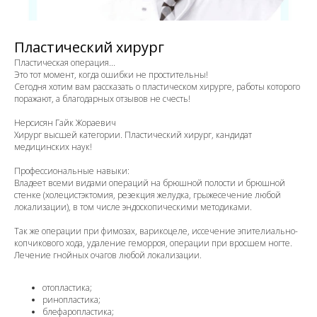
Пластический хирург
Пластическая операция...
Это тот момент, когда ошибки не простительны!
Сегодня хотим вам рассказать о пластическом хирурге, работы которого
поражают, а благодарных отзывов не счесть!
Нерсисян Гайк Жораевич
Хирург высшей категории. Пластический хирург, кандидат
медицинских наук!
Профессиональные навыки:
Владеет всеми видами операций на брюшной полости и брюшной
стенке (холецистэктомия, резекция желудка, грыжесечение любой
локализации), в том числе эндоскопическими методиками.
Так же операции при фимозах, варикоцеле, иссечение эпителиально-
копчикового хода, удаление геморроя, операции при вросшем ногте.
Лечение гнойных очагов любой локализации.
отопластика;
ринопластика;
блефаропластика;