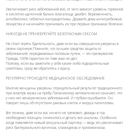
Увеличивает риск заболеваний всё, от чего зависит уровень гормонов
и кислотно-щелочной баланс влагалища: диабет, беременность,
антибиотики, таблетки-контрацептивы. Держите дома антигрибковые
лекарства и начинайте принимать их при первых признаках болезни.
НИКОГДА НЕ ПРЕНЕБРЕГАЙТЕ БЕЗОПАСНЫМ СЕКСОМ
Не стоит терять бдительность, даже если вы совершенно уверены в
своем партнере.Помните, что лучшее средство защиты от
заболеваний, передаваемых половым путем, — это презерватив.
Правда, 100% гарантии он тоже вам не даст.
Поэтому, если вы заметите у себя какие-либо подозрительные
симптомы, сразу же обратитесь к врачу.
РЕГУЛЯРНО ПРОХОДИТЕ МЕДИЦИНСКОЕ ОБСЛЕДОВАНИЕ
Многие женщины уверены: отрицательный результат традиционного
при осмотре мазка на пробу Папаниколау автоматически означает, что
у них нет венерических заболеваний. И глубоко ошибаются. Он
говорит лишь об отсутствии раковых клеток и вируса папилломы.
Вот почему, даже если вас ничего не тревожит, дважды в год
необходимо посещать гинеколога и делать все анализы. Особенно
когда появляется новый сексуальный партнер — ведь это увеличивает
риск бактериального вагиноза, хламидиоза и трихомониаза.