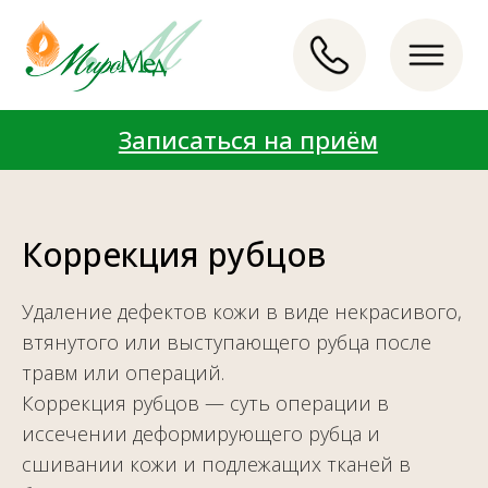
Записаться на приём
Записаться на приём
LET'S GO!
LET'S GO!
Коррекция рубцов
Удаление дефектов кожи в виде некрасивого,
втянутого или выступающего рубца после
травм или операций.
Коррекция рубцов — суть операции в
иссечении деформирующего рубца и
сшивании кожи и подлежащих тканей в