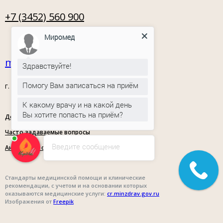
+7 (3452) 560 900
Миромед
miromed72@mail.ru
Здравствуйте!
Помогу Вам записаться на приём
г. Тюмень, ул. Орловская, 54
К какому врачу и на какой день
Вы хотите попасть на приём?
Документы
Политика
конфиденциальности
Часто задаваемые вопросы
Введите сообщение
Анкета для опроса граждан
Cтандарты медицинской помощи и клинические
рекомендации, с учетом и на основании которых
оказываются медицинские услуги:
cr.minzdrav.gov.ru
Изображения от
Freepik