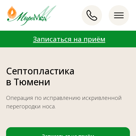
Записаться на приём
Записаться на приём
LET'S GO!
LET'S GO!
Септопластика
в Тюмени
Операция по исправлению искривленной
перегородки носа.